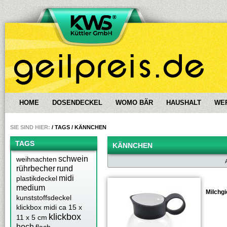
HOME
DOSENDECKEL
WOMO BÄR
HAUSHALT
WE
SIE SIND HIER:
/ TAGS /
KÄNNCHEN
TAGS
KÄNNCHEN
schwein
weihnachten
rührbecher
rund
midi
plastikdeckel
medium
Milchgi
kunststoffsdeckel
klickbox midi ca 15 x
klickbox
11 x 5 cm
hoch