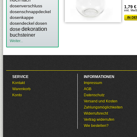
flach
dosenverschluss
1,79
€
inkl. MwS
dosenschnappdeckel
dosenkappe
IN D
dosendeckel
dosen
dekoration
dose
buchsteiner
Weiter...
SERVICE
INFORMATIONEN
Kontakt
Impressum
Warenkorb
AGB
Konto
Datenschutz
Versand und Kosten
Zahlungsmöglichkeiten
Widerrufsrecht
Vertrag widerrufen
Wie bestellen?