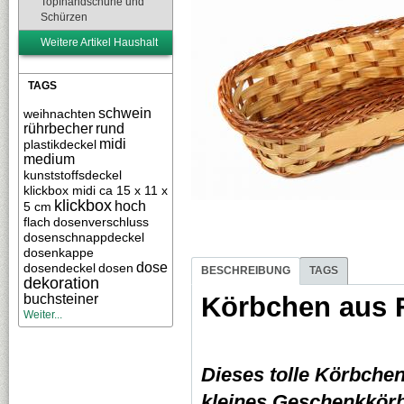
Topfhandschuhe und
Schürzen
Weitere Artikel Haushalt
TAGS
schwein
weihnachten
rührbecher
rund
midi
plastikdeckel
medium
kunststoffsdeckel
klickbox midi ca 15 x 11 x
klickbox
hoch
5 cm
flach
dosenverschluss
dosenschnappdeckel
dosenkappe
dose
dosendeckel
dosen
BESCHREIBUNG
TAGS
dekoration
buchsteiner
Körbchen aus 
Weiter...
Dieses tolle Körbchen 
kleines Geschenkkörbc