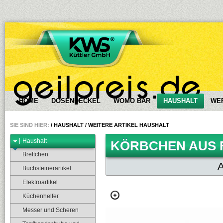
HOME
DOSENDECKEL
WOMO BÄR
HAUSHALT
WE
SIE SIND HIER:
/
HAUSHALT
/
WEITERE ARTIKEL HAUSHALT
Haushalt
KÖRBCHEN AUS 
Brettchen
Buchsteinerartikel
Elektroartikel
Küchenhelfer
Messer und Scheren