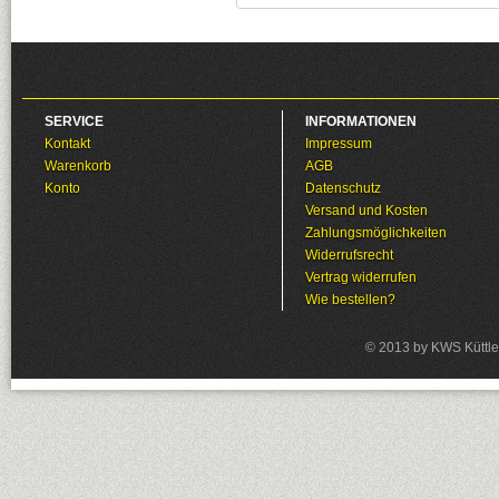
SERVICE
INFORMATIONEN
Kontakt
Impressum
Warenkorb
AGB
Konto
Datenschutz
Versand und Kosten
Zahlungsmöglichkeiten
Widerrufsrecht
Vertrag widerrufen
Wie bestellen?
© 2013 by KWS Küttle