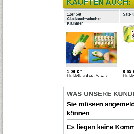
KAUFTEN AUCH:
12er Set
Salz- 
Glücksschweinchen-
Klammer
1,06
€ *
0,65
inkl. MwSt. und zzgl.
Versand
inkl. Mw
WAS UNSERE KUNDE
Sie müssen
angemeld
können.
Es liegen keine Komme